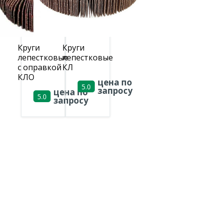
Круги
Круги
лепестковые
лепестковые
с оправкой
КЛ
КЛО
цена по
5.0
запросу
цена по
5.0
запросу