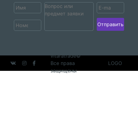
Отправить
vitaratrade©
Все права
LOGO
защищены