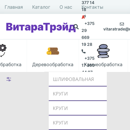
377 14
Главная
Каталог
О нас
Контакты
18
ВитараТрэйд
+375
vitaratrade@
29
669
19 28
+375
бработка
Деревообработка
Камнеобработка
17 360
44 07
Filters
ШЛИФОВАЛЬНАЯ
ШКУРКА В
КРУГИ
РУЛОНАХ НА
ЛЕПЕСТКОВЫЕ
КРУГИ
ТКАНЕВОЙ
С ОПРАВКОЙ
ЛЕПЕСТКОВЫЕ
КРУГИ