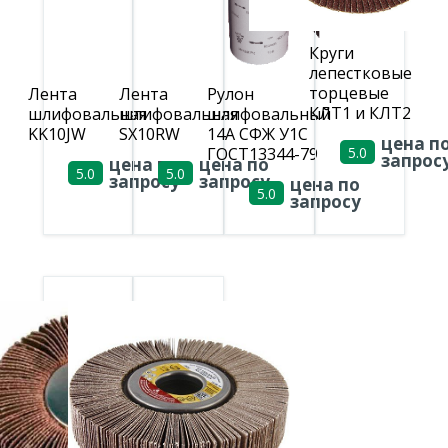
Круги
лепестковые
торцевые
Лента
Лента
Рулон
КЛТ1 и КЛТ2
шлифовальная
шлифовальная
шлифовальный
KK10JW
SX10RW
14А СФЖ У1С
цена п
ГОСТ13344-79
5.0
запрос
цена по
цена по
5.0
5.0
запросу
запросу
цена по
5.0
запросу